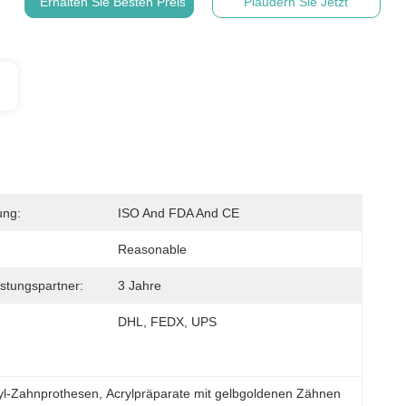
Erhalten Sie Besten Preis
Plaudern Sie Jetzt
ung:
ISO And FDA And CE
Reasonable
stungspartner:
3 Jahre
DHL, FEDX, UPS
ryl-Zahnprothesen
, 
Acrylpräparate mit gelbgoldenen Zähnen