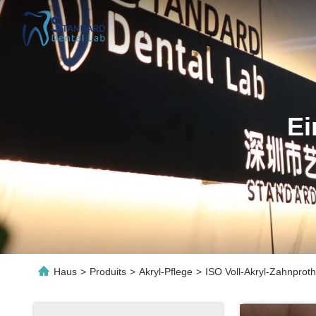
Ei
Haus
>
Produits
>
Akryl-Pflege
>
ISO Voll-Akryl-Zahnprot