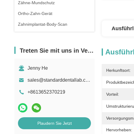
Zähne-Mundschutz
Ortho-Zahn-Gerät
Zahnimplantat-Body-Scan
Ausführl
Treten Sie mit uns in Verbindung
Ausführl
Jenny He
Herkunftsort:
sales@standarddentallab.com
Produktbezeic
+8613652370219
Vorteil:
Umstrukturieru
Versorgungsmat
Plaudern Sie Jetzt
Hervorheben: