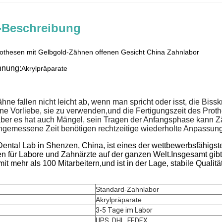
-Beschreibung
rothesen mit Gelbgold-Zähnen offenen Gesicht China Zahnlabor
hnung:
Akrylpräparate
ne fallen nicht leicht ab, wenn man spricht oder isst, die Bisskra
ne Vorliebe, sie zu verwenden,und die Fertigungszeit des Proth
aber es hat auch Mängel, sein Tragen der Anfangsphase kann Z
emessene Zeit benötigen rechtzeitige wiederholte Anpassung
ental Lab in Shenzen, China, ist eines der wettbewerbsfähigste
en für Labore und Zahnärzte auf der ganzen Welt.Insgesamt gibt
t mehr als 100 Mitarbeitern,und ist in der Lage, stabile Qualität m
Standard-Zahnlabor
Akrylpräparate
3-5 Tage im Labor
UPS, DHL, FEDEX