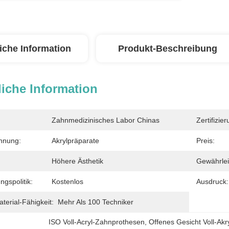
iche Information
Produkt-Beschreibung
iche Information
Zahnmedizinisches Labor Chinas
Zertifizier
hnung:
Akrylpräparate
Preis:
Höhere Ästhetik
Gewährlei
ngspolitik:
Kostenlos
Ausdruck:
erial-Fähigkeit:
Mehr Als 100 Techniker
ISO Voll-Acryl-Zahnprothesen
, 
Offenes Gesicht Voll-Ak