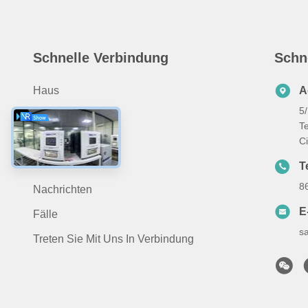
Schnelle Verbindung
Schn
Haus
A
5
Produits
T
ÜBER US
C
Video
Te
8
Nachrichten
E
Fälle
s
Treten Sie Mit Uns In Verbindung