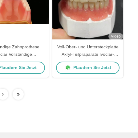
Video
ändige Zahnprothese
Voll-Ober- und Untersteckplatte
oclar Vollständige
Akryl-Teilpräparate Ivoclar-
these Acrylzähne SDL
Zähne Rosa Gummi
laudern Sie Jetzt
Plaudern Sie Jetzt
Zahnlabor