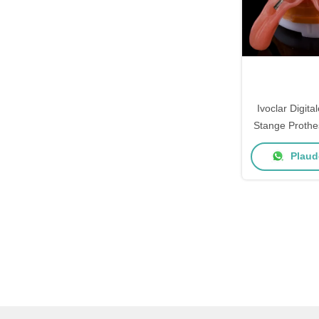
Ivoclar Digit
Stange Prothe
Voll Akryl 
Plaude
Implantat
Pro