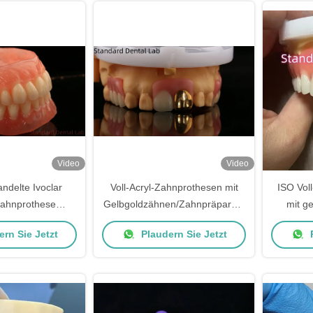
Video
Video
delte Ivoclar
Voll-Acryl-Zahnprothesen mit
ISO Vol
-Zahnprothese
Gelbgoldzähnen/Zahnpräparate
mit g
ohe Genauigkeit
mit temporärer Acryl-
rn Sie Jetzt
Plaudern Sie Jetzt
P
tischer Vorteil
Zahnprothese Ivoclar
Professional FDA zugelassen