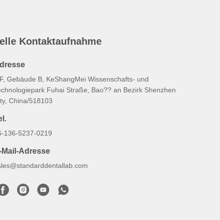
elle Kontaktaufnahme
dresse
/F, Gebäude B, KeShangMei Wissenschafts- und
echnologiepark Fuhai Straße, Bao?? an Bezirk Shenzhen
ity, China/518103
l.
6-136-5237-0219
-Mail-Adresse
ales@standarddentallab.com