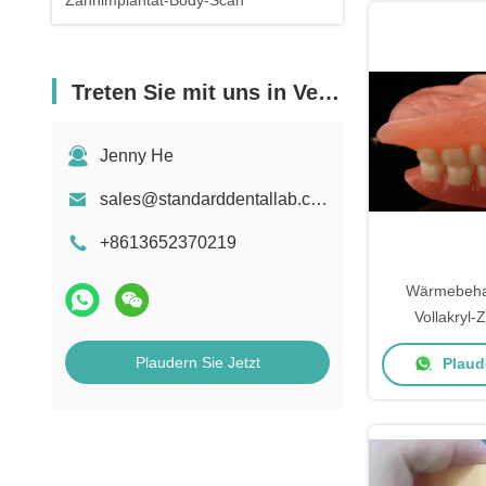
Zahnimplantat-Body-Scan
Treten Sie mit uns in Verbindung
Jenny He
sales@standarddentallab.com
+8613652370219
Wärmebehan
Vollakryl
Zahnlabor h
Plaudern Sie Jetzt
Plaude
hoher ästhe