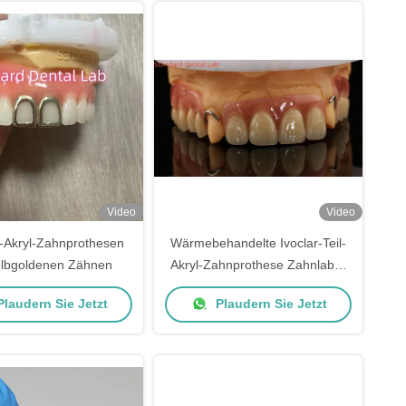
Video
Video
l-Akryl-Zahnprothesen
Wärmebehandelte Ivoclar-Teil-
elbgoldenen Zähnen
Akryl-Zahnprothese Zahnlabor
hohe Genauigkeit mit 3D-
laudern Sie Jetzt
Plaudern Sie Jetzt
Druckmodell