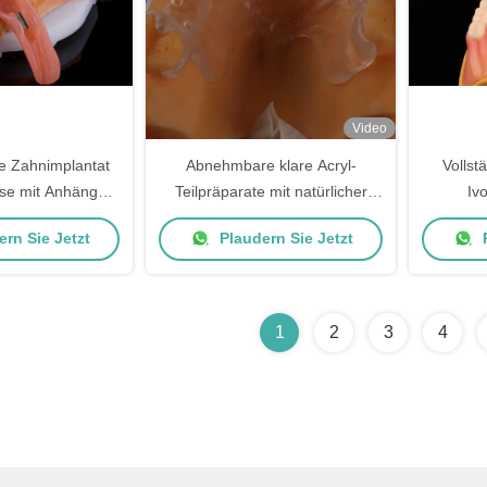
Video
ale Zahnimplantat
Abnehmbare klare Acryl-
Vollst
se mit Anhängen
Teilpräparate mit natürlicher
Iv
Prothese Titan
Erscheinung
Zahnpro
rn Sie Jetzt
Plaudern Sie Jetzt
P
 unterstützte
thesen
1
2
3
4