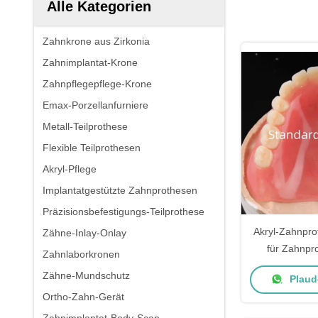
Alle Kategorien
Zahnkrone aus Zirkonia
Zahnimplantat-Krone
Zahnpflegepflege-Krone
Emax-Porzellanfurniere
Metall-Teilprothese
Flexible Teilprothesen
Akryl-Pflege
Implantatgestützte Zahnprothesen
Präzisionsbefestigungs-Teilprothese
Akryl-Zahnpro
Zähne-Inlay-Onlay
für Zahnpr
Zahnlaborkronen
Zahnprothese
Zähne-Mundschutz
Plaude
Ortho-Zahn-Gerät