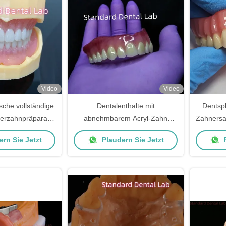
Video
Video
sche vollständige
Dentalenthalte mit
Dentspl
erzahnpräparate
abnehmbarem Acryl-Zahn
Zahnersat
 Acryl
Ivoclar Vollzähne Acryl-Zähne
rn Sie Jetzt
Plaudern Sie Jetzt
P