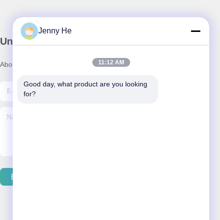
Jenny He
Unser Newsletter
11:12 AM
Abonnieren Sie unseren Newsletter für Rabatte und mehr.
Good day, what product are you looking 
for?
E-Mail Senden