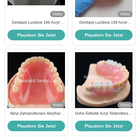
Video
Video
Dentsply Lucitone 199 Acryl-
Dentsply Lucitone 199 Acryl-
Zahnersatz für einen natürlichen
Zahnersatz für einen natürlichen
Aussehen
Aussehen
Plaudern Sie Jetzt
Plaudern Sie Jetzt
Video
Video
Akryl-Zahnprothesen Akrylharz
Hohe Ästhetik Acryl-Teilprothesen
für Zahnprothesen Akryl-
mit klarem Verschluss und
Zahnprothesen China Dental Lab
Acrylzähne China Dental Lab
Plaudern Sie Jetzt
Plaudern Sie Jetzt