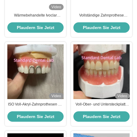
Video
Wärmebehandelte Ivoclar
Vollständige Zahnprothese
Vollakryl-Zahnprothese
Ivoclar Vollständige
Zahnlabor hohe Genauigkeit
Zahnprothese Acrylzähne SDL
Plaudern Sie Jetzt
Plaudern Sie Jetzt
hoher ästhetischer Vorteil
Zahnlabor
Video
Video
ISO Voll-Akryl-Zahnprothesen mit
Voll-Ober- und Untersteckplatte
gelbgoldenen Zähnen
Akryl-Teilpräparate Ivoclar-Zähne
Rosa Gummi
Plaudern Sie Jetzt
Plaudern Sie Jetzt