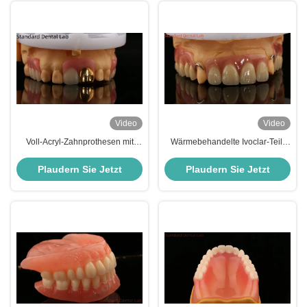
Video
Video
Voll-Acryl-Zahnprothesen mit
Wärmebehandelte Ivoclar-Teil-
Gelbgoldzähnen/Zahnpräparate
Akryl-Zahnprothese Zahnlabor
mit temporärer Acryl-
hohe Genauigkeit mit 3D-
Plaudern Sie Jetzt
Plaudern Sie Jetzt
Zahnprothese Ivoclar
Druckmodell
Professional FDA zugelassen