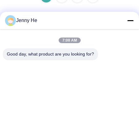
Jenny He
Schnelle Kontaktaufnahme
7:08 AM
Adresse
Good day, what product are you looking for?
5/F, Gebäude B, KeShangMei Wissenschafts- und
Technologiepark Fuhai Straße, Bao?? an Bezirk Shenzhen
City, China/518103
Tel.
86-136-5237-0219
E-Mail-Adresse
sales@standarddentallab.com