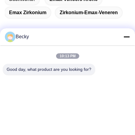
Emax Zirkonium
Zirkonium-Emax-Veneren
Becky
Schnelle Kontaktaufnahme
10:13 PM
Adresse
Good day, what product are you looking for?
5/F, Gebäude B, KeShangMei Wissenschafts- und
Technologiepark Fuhai Straße, Bao?? an Bezirk Shenzhen
City, China/518103
Tel.
86-136-5237-0219
E-Mail-Adresse
sales@standarddentallab.com