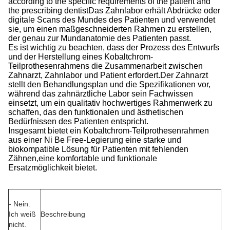
according to the specific requirements of the patient and
the prescribing dentistDas Zahnlabor erhält Abdrücke oder
digitale Scans des Mundes des Patienten und verwendet
sie, um einen maßgeschneiderten Rahmen zu erstellen,
der genau zur Mundanatomie des Patienten passt.
Es ist wichtig zu beachten, dass der Prozess des Entwurfs
und der Herstellung eines Kobaltchrom-
Teilprothesenrahmens die Zusammenarbeit zwischen
Zahnarzt, Zahnlabor und Patient erfordert.Der Zahnarzt
stellt den Behandlungsplan und die Spezifikationen vor,
während das zahnärztliche Labor sein Fachwissen
einsetzt, um ein qualitativ hochwertiges Rahmenwerk zu
schaffen, das den funktionalen und ästhetischen
Bedürfnissen des Patienten entspricht.
Insgesamt bietet ein Kobaltchrom-Teilprothesenrahmen
aus einer Ni Be Free-Legierung eine starke und
biokompatible Lösung für Patienten mit fehlenden
Zähnen,eine komfortable und funktionale
Ersatzmöglichkeit bietet.
- Nein.
Ich weiß
Beschreibung
nicht.