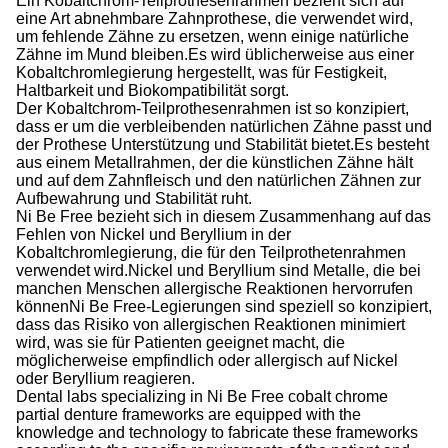
Ein Kobaltchrom-Teilprothesenrahmen bezieht sich auf
eine Art abnehmbare Zahnprothese, die verwendet wird,
um fehlende Zähne zu ersetzen, wenn einige natürliche
Zähne im Mund bleiben.Es wird üblicherweise aus einer
Kobaltchromlegierung hergestellt, was für Festigkeit,
Haltbarkeit und Biokompatibilität sorgt.
Der Kobaltchrom-Teilprothesenrahmen ist so konzipiert,
dass er um die verbleibenden natürlichen Zähne passt und
der Prothese Unterstützung und Stabilität bietet.Es besteht
aus einem Metallrahmen, der die künstlichen Zähne hält
und auf dem Zahnfleisch und den natürlichen Zähnen zur
Aufbewahrung und Stabilität ruht.
Ni Be Free bezieht sich in diesem Zusammenhang auf das
Fehlen von Nickel und Beryllium in der
Kobaltchromlegierung, die für den Teilprothetenrahmen
verwendet wird.Nickel und Beryllium sind Metalle, die bei
manchen Menschen allergische Reaktionen hervorrufen
könnenNi Be Free-Legierungen sind speziell so konzipiert,
dass das Risiko von allergischen Reaktionen minimiert
wird, was sie für Patienten geeignet macht, die
möglicherweise empfindlich oder allergisch auf Nickel
oder Beryllium reagieren.
Dental labs specializing in Ni Be Free cobalt chrome
partial denture frameworks are equipped with the
knowledge and technology to fabricate these frameworks