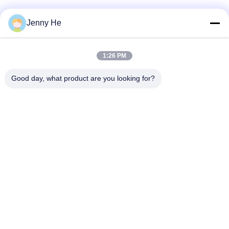
Jenny He
Schnelle Kontaktaufnahme
1:26 PM
Adresse
Good day, what product are you looking for?
5/F, Gebäude B, KeShangMei Wissenschafts- und
Technologiepark Fuhai Straße, Bao?? an Bezirk Shenzhen
City, China/518103
Tel.
86-136-5237-0219
E-Mail-Adresse
sales@standarddentallab.com
Privacy policy
|
Sitemap
| Gute Qualität Chinas Zahnkrone aus