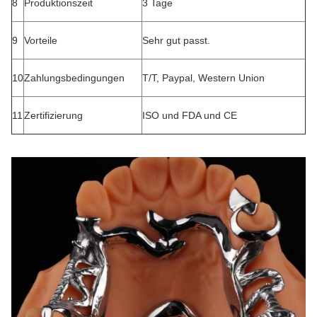
8
Produktionszeit
3 Tage
9
Vorteile
Sehr gut passt.
10
Zahlungsbedingungen
T/T, Paypal, Western Union
11
Zertifizierung
ISO und FDA und CE